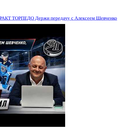
Т ТОРПЕДО Держи передачу с Алексеем Шевченко