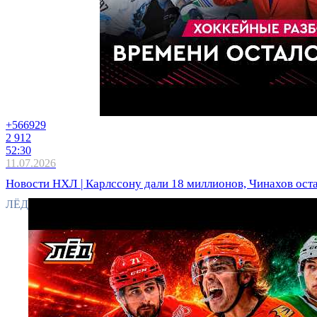
+566
929
2 912
52:30
11.07.2026
Новости НХЛ | Карлссону дали 18 миллионов, Чинахов оста
ЛЁД