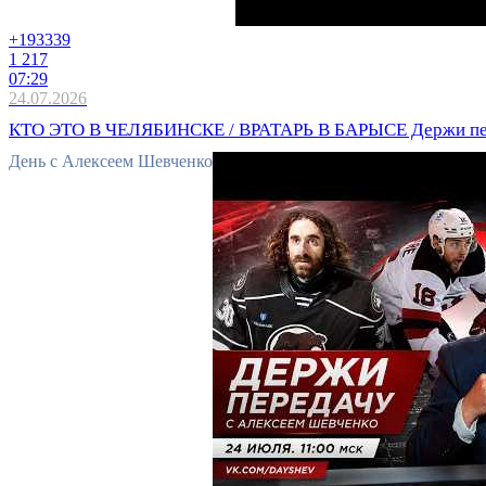
+193
339
1 217
07:29
24.07.2026
КТО ЭТО В ЧЕЛЯБИНСКЕ / ВРАТАРЬ В БАРЫСЕ Держи пер
День с Алексеем Шевченко