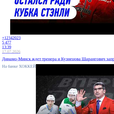
+1234
2023
5 477
13:39
17.07.2026
Динамо-Минск ждет тренера и Кузнецова Шарангович запро
На банке ХОККЕЙ