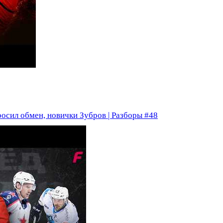
сил обмен, новички Зубров | Разборы #48