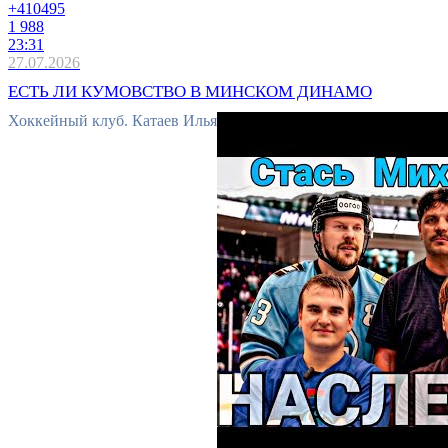
+410
495
1 988
23:31
27.07.2026
ЕСТЬ ЛИ КУМОВСТВО В МИНСКОМ ДИНАМО
Хоккейный клуб. Катаев Илья