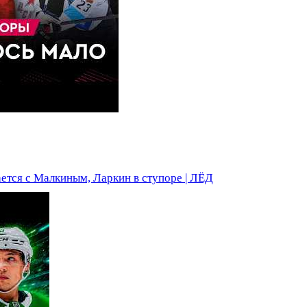
ется с Малкиным, Ларкин в ступоре | ЛЁД