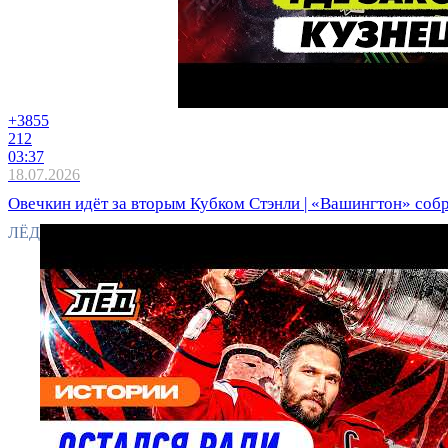
+38
55
212
03:37
18.07.2026
Овечкин идёт за вторым Кубком Стэнли | «Вашингтон» собр
ЛЁД