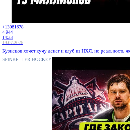
+1308
1678
4 944
14:33
19.07.2026
Кузнецов хочет кучу денег и клуб из НХЛ, но реальность ж
SPINBETTER HOCKEY