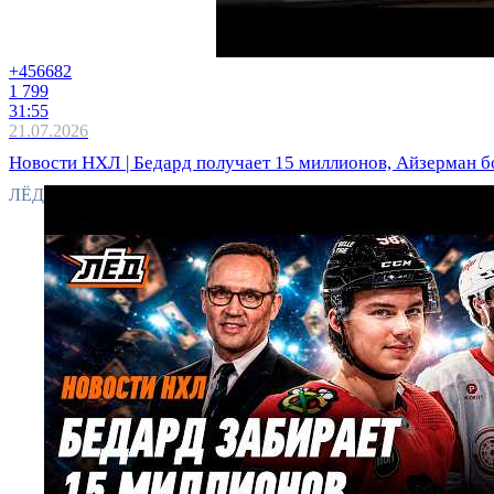
+456
682
1 799
31:55
21.07.2026
Новости НХЛ | Бедард получает 15 миллионов, Айзерман б
ЛЁД