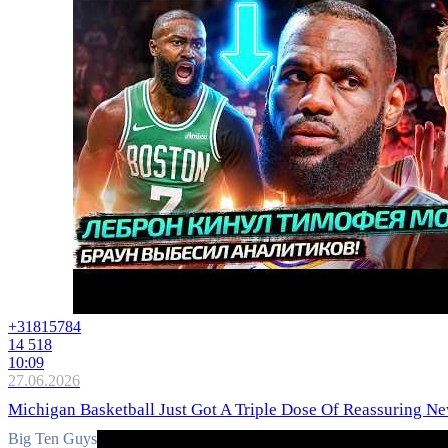
+3181
5784
14 518
10:09
27.06.2026
Michigan Basketball Just Got A Triple Dose Of Reassuring N
Big Ten Guys