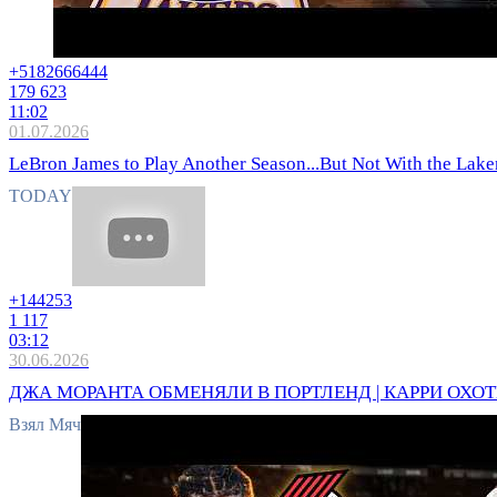
+51826
66444
179 623
11:02
01.07.2026
LeBron James to Play Another Season...But Not With the Lake
TODAY
+144
253
1 117
03:12
30.06.2026
ДЖА МОРАНТА ОБМЕНЯЛИ В ПОРТЛЕНД | КАРРИ ОХОТИ
Взял Мяч