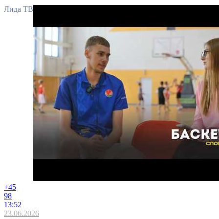
Лида ТВ
+4
5
98
13:52
23.06.2026