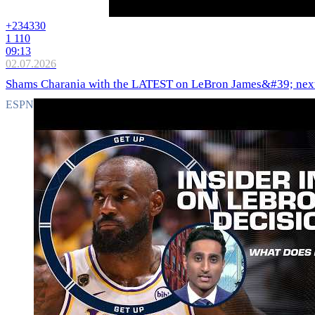
+234
330
1 110
09:13
02.07.2026
Shams Charania with the LATEST on LeBron James&#39; next
ESPN