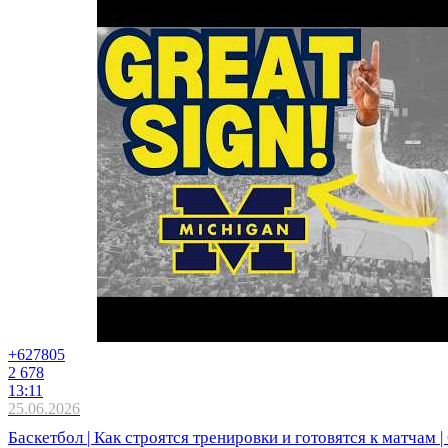
+627
805
2 678
13:11
25.06.2026
Баскетбол | Как строятся тренировки и готовятся к матчам |