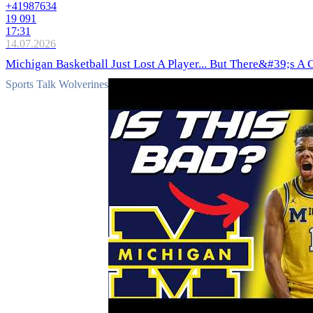
+4198
7634
19 091
17:31
14.07.2026
Michigan Basketball Just Lost A Player... But There&#39;s A 
Sports Talk Wolverines