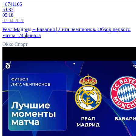
+874
1166
5 087
05:18
07.04.2026
Реал Мадрид – Бавария | Лига чемпионов. Обзор первого
матча 1/4 финала
Okko Спорт