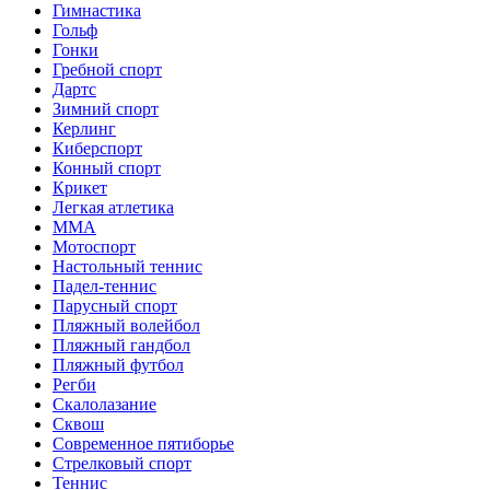
Гимнастика
Гольф
Гонки
Гребной спорт
Дартс
Зимний спорт
Керлинг
Киберспорт
Конный спорт
Крикет
Легкая атлетика
ММА
Мотоспорт
Настольный теннис
Падел-теннис
Парусный спорт
Пляжный волейбол
Пляжный гандбол
Пляжный футбол
Регби
Скалолазание
Сквош
Современное пятиборье
Стрелковый спорт
Теннис