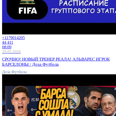
+11790
14205
44 411
08:09
29.05.2026
СРОЧНО! НОВЫЙ ТРЕНЕР РЕАЛА! АЛЬВАРЕС ИГРОК
БАРСЕЛОНЫ / Доза Футбола
Доза Футбола