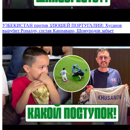
УЗБЕКИСТАН против ЗЛЮЩЕЙ ПОРТУГАЛИИ: Хусанов
вырубит Роналду, состав Каннаваро, Шомуродов забьет