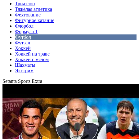
Триатлон
Тяжёлая атлетика
Фехтование
Фигурное катание
Флорбол
Формула 1
Футбол
Футзал
Хоккей
Хоккей на траве
Хоккей с мячом
Шахматы
Экстрим
Setanta Sports Extra