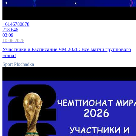
+61467
80878
218 646
03:09
10.06.2026
Участники и Расписание ЧМ 2026: Все матчи группового
этапа!
Sport Plochadka