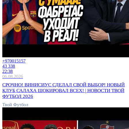
+9700
15157
43 338
22:38
06.08.2026
СРОЧНО! ВИНИСИУС СДЕЛАЛ СВОЙ ВЫБОР! НОВЫЙ
КЛУБ САЛАХА ШОКИРОВАЛ ВСЕХ! | НОВОСТИ ТВОЙ
ФУТБОЛ 2026
Твой Футбол