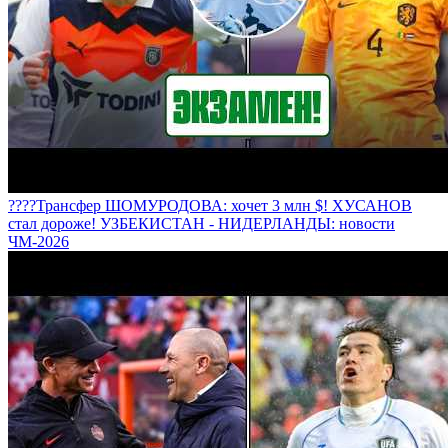
????Трансфер ШОМУРОДОВА: хочет 3 млн $! ХУСАНОВ
стал дороже! УЗБЕКИСТАН - НИДЕРЛАНДЫ: новости
ЧМ-2026