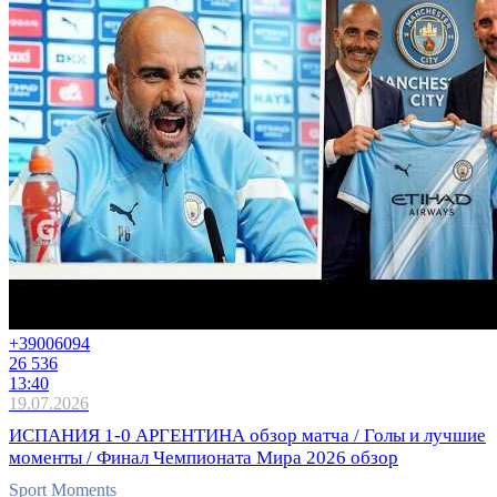
+3900
6094
26 536
13:40
19.07.2026
ИСПАНИЯ 1-0 АРГЕНТИНА обзор матча / Голы и лучшие
моменты / Финал Чемпионата Мира 2026 обзор
Sport Moments