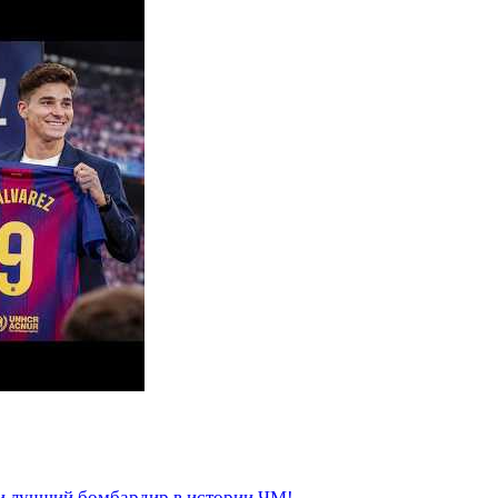
си лучший бомбардир в истории ЧМ!