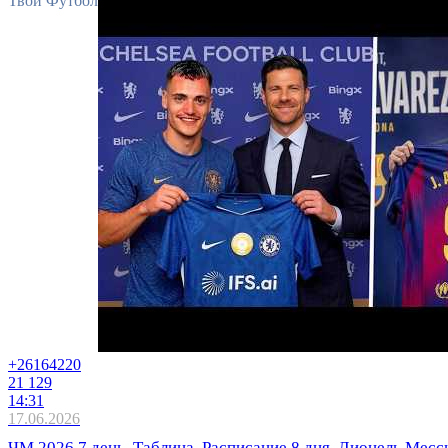
Твой Футбол
+2616
4220
21 129
14:31
17.06.2026
ЧМ 2026 7 день, Таблица, Расписание 8 дня. Лионель Мес