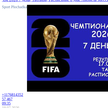
Sport Plochadka
+11768
14352
57 467
09:35
19.07.2026